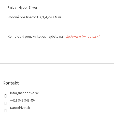
Farba - Hyper Silver
Vhodné pre triedy: 1,2,3,4,Z4 a Mini.
Kompletnú ponuku kolies najdete na
http://www.4wheels.sk/
Z
á
p
ä
Kontakt
t
info
@
nanodrive.sk
i
e
+421 948 948 454
Nanodrive.sk