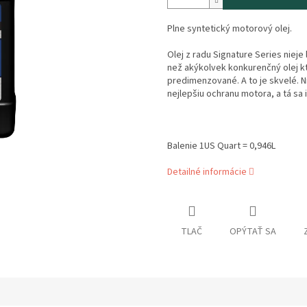
Plne syntetický motorový olej.
Olej z radu Signature Series nieje l
než akýkolvek konkurenčný olej kt
predimenzované. A to je skvelé. N
nejlepšiu ochranu motora, a tá sa 
Balenie 1US Quart = 0,946L
Detailné informácie
TLAČ
OPÝTAŤ SA