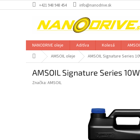
Prejsť
+421 948 948 454
info@nanodrive.sk
na
obsah
NANODRIVE oleje
Aditíva
Kolesá
AMSOIL
Domov
AMSOIL oleje
AMSOIL Signature Series 10W-
AMSOIL Signature Series 10W-3
Značka:
AMSOIL