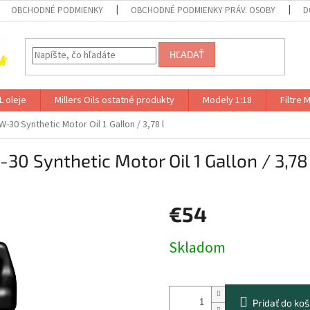
OBCHODNÉ PODMIENKY
OBCHODNÉ PODMIENKY PRÁV. OSOBY
D
HĽADAŤ
 oleje
Millers Oils ostatné produkty
Modely 1:18
Filtre
30 Synthetic Motor Oil 1 Gallon / 3,78 l
0 Synthetic Motor Oil 1 Gallon / 3,78 
€54
Jednotková
Skladom
cena:
Pridať do koš