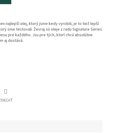
en najlepší olej, ktorý jsme kedy vyrobili, je to tiež lepší
orý sme testovali. Ževraj sú oleje z radu Signature Series
iesu pre každého. Jsu pre tých, ktorí chcú absolútne
im aj dostává.
ZDIEĽAŤ