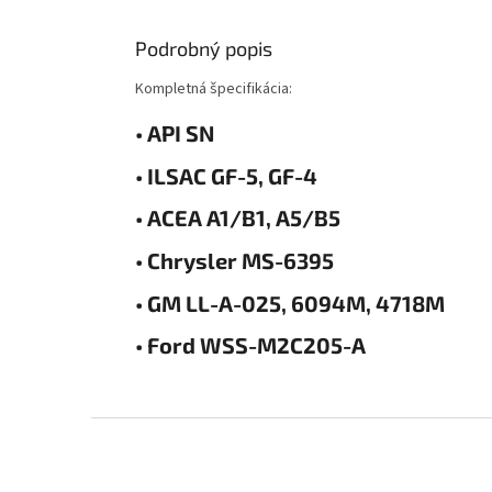
Podrobný popis
Kompletná špecifikácia:
• API SN
• ILSAC GF-5, GF-4
• ACEA A1/B1, A5/B5
• Chrysler MS-6395
• GM LL-A-025, 6094M, 4718M
• Ford WSS-M2C205-A
Z
á
p