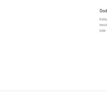
Dod
Kate
Hmot
EAN
: