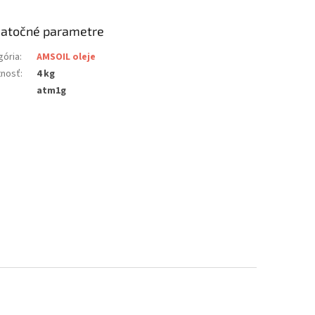
atočné parametre
gória
:
AMSOIL oleje
nosť
:
4 kg
atm1g