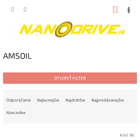
Prejsť
NÁKUP
na
obsah
KOŠÍK
AMSOIL
OTVORIŤ FILTER
R
a
Odporúčame
Najlacnejšie
Najdrahšie
Najpredávanejšie
d
e
Abecedne
n
i
V
e
Kód:
96
ý