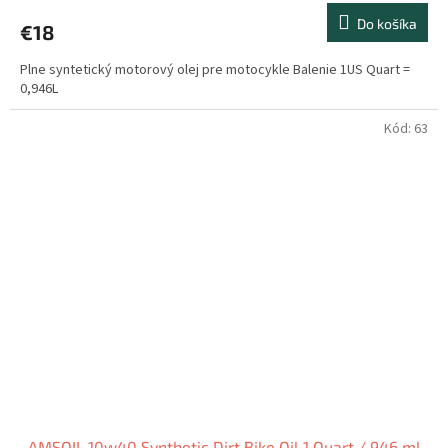
Do košíka
€18
Plne syntetický motorový olej pre motocykle Balenie 1US Quart =
0,946L
Kód:
63
AMSOIL 10w40 Synthetic Dirt Bike Oil 1 Quart / 946 ml