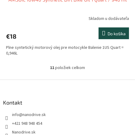
Skladom u dodávateľa
Do košíka
€18
Plne syntetický motorový olej pre motocykle Balenie 1US Quart =
0,946L
11
položiek celkom
O
v
l
Z
á
á
d
p
a
ä
Kontakt
c
t
i
info
@
nanodrive.sk
i
e
p
e
+421 948 948 454
r
Nanodrive.sk
v