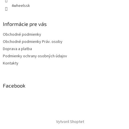
k
4wheelssk
y
v
ý
Informácie pre vás
p
i
Obchodné podmienky
s
Obchodné podmienky Práv. osoby
u
Doprava a platba
Podmienky ochrany osobných údajov
Kontakty
Facebook
Vytvoril Shoptet