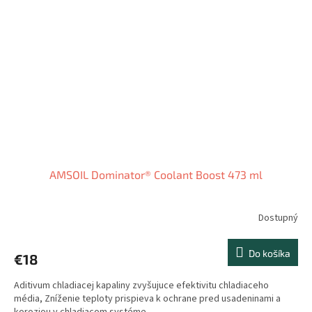
AMSOIL Dominator® Coolant Boost 473 ml
Dostupný
Do košíka
€18
Aditivum chladiacej kapaliny zvyšujuce efektivitu chladiaceho
média, Zníženie teploty prispieva k ochrane pred usadeninami a
koroziou v chladiacom systéme.